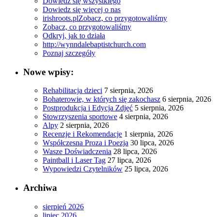
Dowiedz się wszystkiego
Dowiedz się więcej o nas
irishroots.pl
Zobacz, co przygotowaliśmy
Zobacz, co przygotowaliśmy
Odkryj, jak to działa
http://wynndalebaptistchurch.com
Poznaj szczegóły
Nowe wpisy:
Rehabilitacja dzieci
7 sierpnia, 2026
Bohaterowie, w których się zakochasz
6 sierpnia, 2026
Postprodukcja i Edycja Zdjęć
5 sierpnia, 2026
Stowrzyszenia sportowe
4 sierpnia, 2026
Alpy
2 sierpnia, 2026
Recenzje i Rekomendacje
1 sierpnia, 2026
Współczesna Proza i Poezja
30 lipca, 2026
Wasze Doświadczenia
28 lipca, 2026
Paintball i Laser Tag
27 lipca, 2026
Wypowiedzi Czytelników
25 lipca, 2026
Archiwa
sierpień 2026
lipiec 2026