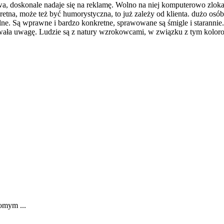
zawa, doskonale nadaje się na reklamę. Wolno na niej komputerowo zlo
kretna, może też być humorystyczna, to już zależy od klienta. dużo os
onalne. Są wprawne i bardzo konkretne, sprawowane są śmigle i starannie.
uwała uwagę. Ludzie są z natury wzrokowcami, w związku z tym kolorow
domym ...