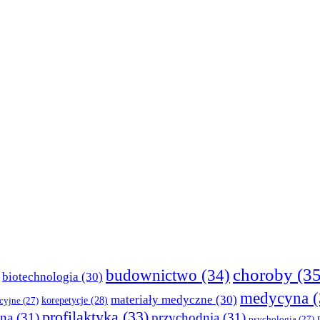
choroby
(35
budownictwo
(34)
biotechnologia
(30)
medycyna
(
materiały medyczne
(30)
korepetycje
(28)
cyjne
(27)
profilaktyka
(33)
tna
(31)
przychodnia
(31)
psychologia
(27)