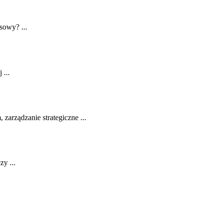
nsowy? ...
 ...
rządzanie ‌strategiczne ...
zy ...