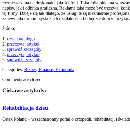
rozmieszczana na doskonałej jakości folii. Taka folia okienna wars
napisy, jak i odbitka graficzna. Reklama taka może być trzeźwa, kon
tej firmy. Dzieje się tak dlatego, że usługi te są niezmiernie profesj
zapewniała firmom zyski z ich działalności, bo będzie dobrze przyk
źródło:
———————————
1.
czytaj na blogu
2.
przeczytaj artykuł
3.
sprawdź szczegóły
4.
przeczytaj artykuł
5.
sprawdź szczegóły
Categories:
Biznes, Finanse, Ekonomia
Comments are closed.
Ciekawe artykuly:
Rehabilitacja dzieci
Ortex Poland – wszechstronny portal o ortopedii, rehabilitacji i świa