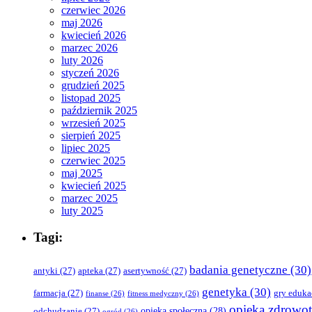
czerwiec 2026
maj 2026
kwiecień 2026
marzec 2026
luty 2026
styczeń 2026
grudzień 2025
listopad 2025
październik 2025
wrzesień 2025
sierpień 2025
lipiec 2025
czerwiec 2025
maj 2025
kwiecień 2025
marzec 2025
luty 2025
Tagi:
badania genetyczne
(30)
antyki
(27)
apteka
(27)
asertywność
(27)
genetyka
(30)
farmacja
(27)
gry eduka
finanse
(26)
fitness medyczny
(26)
opieka zdrowo
opieka społeczna
(28)
odchudzanie
(27)
ogród
(26)