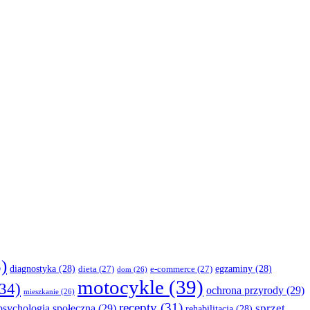
)
diagnostyka
(28)
egzaminy
(28)
dieta
(27)
e-commerce
(27)
dom
(26)
motocykle
(39)
34)
ochrona przyrody
(29)
mieszkanie
(26)
recepty
(31)
sprzęt
psychologia społeczna
(29)
rehabilitacja
(28)