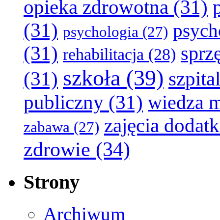
opieka zdrowotna
(31)
(31)
psych
psychologia
(27)
(31)
sprz
rehabilitacja
(28)
szkoła
(39)
(31)
szpita
publiczny
(31)
wiedza 
zajęcia dodat
zabawa
(27)
zdrowie
(34)
Strony
Archiwum