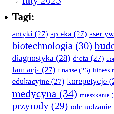
luty 2025
Tagi:
antyki
(27)
apteka
(27)
aserty
bud
biotechnologia
(30)
diagnostyka
(28)
dieta
(27)
d
farmacja
(27)
finanse
(26)
fitness
korepetycje
(
edukacyjne
(27)
medycyna
(34)
mieszkanie
(
przyrody
(29)
odchudzanie