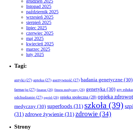
grudzień 2025
listopad 2025
październik 2025
wrzesień 2025
sierpień 2025
lipiec 2025
czerwiec 2025
maj 2025
kwiecień 2025
marzec 2025
luty 2025
Tagi:
badania genetyczne
(30)
antyki
(27)
apteka
(27)
asertywność
(27)
genetyka
(30)
farmacja
(27)
gry eduka
finanse
(26)
fitness medyczny
(26)
opieka zdrowo
opieka społeczna
(28)
odchudzanie
(27)
ogród
(26)
szkoła
(39)
superfoods
(31)
szpi
medyczny
(30)
zdrowie
(34)
(31)
zdrowe żywienie
(31)
Strony