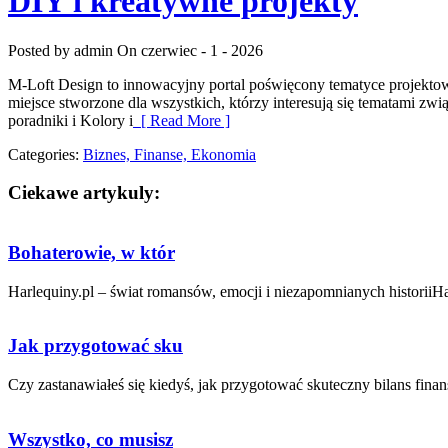
DIY i kreatywne projekty
Posted by admin
On czerwiec - 1 - 2026
M-Loft Design to innowacyjny portal poświęcony tematyce projektow
miejsce stworzone dla wszystkich, którzy interesują się tematami zw
poradniki i Kolory i
[ Read More ]
Categories:
Biznes, Finanse, Ekonomia
Ciekawe artykuly:
Bohaterowie, w któr
Harlequiny.pl – świat romansów, emocji i niezapomnianych historiiHar
Jak przygotować sku
Czy zastanawiałeś się kiedyś, ​jak przygotować skuteczny ⁤bilans ​fina
Wszystko, co musisz