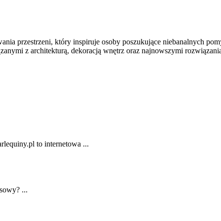
ania przestrzeni, który inspiruje osoby poszukujące niebanalnych po
iązanymi z architekturą, dekoracją wnętrz oraz najnowszymi rozwiązan
lequiny.pl to internetowa ...
nsowy? ...