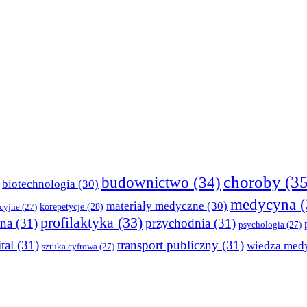
choroby
(35
budownictwo
(34)
biotechnologia
(30)
medycyna
(
materiały medyczne
(30)
korepetycje
(28)
cyjne
(27)
profilaktyka
(33)
tna
(31)
przychodnia
(31)
psychologia
(27)
tal
(31)
transport publiczny
(31)
wiedza med
sztuka cyfrowa
(27)