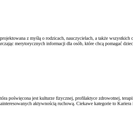
 zaprojektowana z myślą o rodzicach, nauczycielach, a także wszystki
tarczając merytorycznych informacji dla osób, które chcą pomagać dz
a poświęcona jest kulturze fizycznej, profilaktyce zdrowotnej, terap
ainteresowanych aktywnością ruchową. Ciekawe kategorie to Kariera i