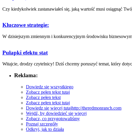
Czy kiedykolwiek⁤ zastanawiałeś‌ się, jaką wartość‌ musi osiągnąć Twój
Kluczowe strategie:
W dzisiejszym zmiennym ⁤i konkurencyjnym środowisku biznesowym, za
Pułapki efektu stat
Witajcie, drodzy czytelnicy! Dziś chcemy poruszyć temat, który ⁢dotyc
Reklama:
Dowiedz się wszystkiego
Zobacz pełen tekst tutaj
Zobacz pełen tekst
Zobacz pełen tekst tutaj
Dowiedz się więcej tutaj
http://theredmonranch.com
Wejdź, by dowiedzieć się więcej
Zobacz, co przygotowaliśmy
Poznaj szczegóły
Odkryj, jak to działa