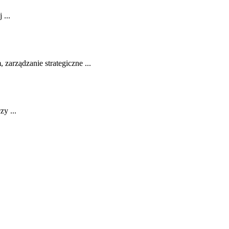
 ...
rządzanie ‌strategiczne ...
zy ...