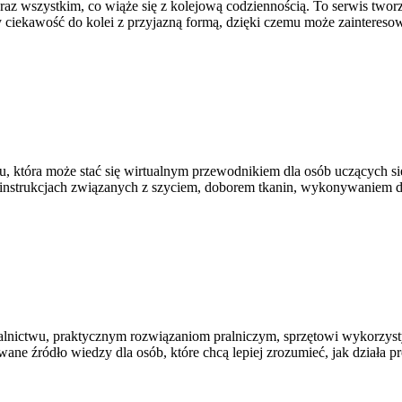
az wszystkim, co wiąże się z kolejową codziennością. To serwis tworz
y ciekawość do kolei z przyjazną formą, dzięki czemu może zainteres
, która może stać się wirtualnym przewodnikiem dla osób uczących się
 instrukcjach związanych z szyciem, doborem tkanin, wykonywaniem d
alnictwu, praktycznym rozwiązaniom pralniczym, sprzętowi wykorzyst
źródło wiedzy dla osób, które chcą lepiej zrozumieć, jak działa profe