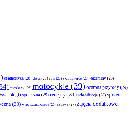
)
diagnostyka
(28)
egzaminy
(28)
dieta
(27)
e-commerce
(27)
dom
(26)
motocykle
(39)
34)
ochrona przyrody
(29)
mieszkanie
(26)
recepty
(31)
sprzęt
psychologia społeczna
(29)
rehabilitacja
(28)
zajęcia dodatkowe
yczna
(30)
zabawa
(27)
wyposażenie wnętrz
(26)