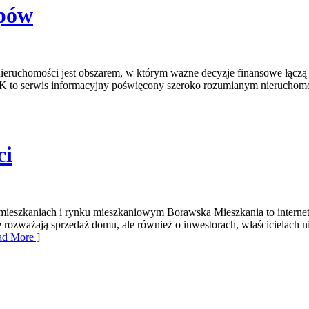
upów
ruchomości jest obszarem, w którym ważne decyzje finansowe łączą 
NK to serwis informacyjny poświęcony szeroko rozumianym nieruchomo
ci
ieszkaniach i rynku mieszkaniowym Borawska Mieszkania to internet
e rozważają sprzedaż domu, ale również o inwestorach, właścicielach 
d More ]