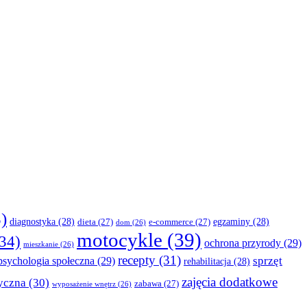
)
diagnostyka
(28)
egzaminy
(28)
dieta
(27)
e-commerce
(27)
dom
(26)
motocykle
(39)
34)
ochrona przyrody
(29)
mieszkanie
(26)
recepty
(31)
sprzęt
psychologia społeczna
(29)
rehabilitacja
(28)
zajęcia dodatkowe
yczna
(30)
zabawa
(27)
wyposażenie wnętrz
(26)