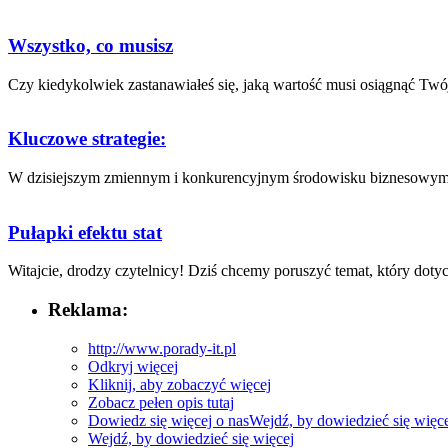
Wszystko, co musisz
Czy kiedykolwiek⁤ zastanawiałeś‌ się, jaką wartość‌ musi osiągnąć Twój
Kluczowe strategie:
W dzisiejszym zmiennym ⁤i konkurencyjnym środowisku biznesowym, za
Pułapki efektu stat
Witajcie, drodzy czytelnicy! Dziś chcemy poruszyć temat, który ⁢dotyc
Reklama:
http://www.porady-it.pl
Odkryj więcej
Kliknij, aby zobaczyć więcej
Zobacz pełen opis tutaj
Dowiedz się więcej o nas
Wejdź, by dowiedzieć się więc
Wejdź, by dowiedzieć się więcej