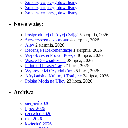
Zobacz, co przygotowaliśmy
Zobacz, co przygotowaliśmy
Zobacz, co przygotowaliśmy
Nowe wpisy:
Postprodukcja i Edycja Zdjęć
5 sierpnia, 2026
Stowrzyszenia sportowe
4 sierpnia, 2026
Alpy
2 sierpnia, 2026
Recenzje i Rekomendacje
1 sierpnia, 2026
Współczesna Proza i Poezja
30 lipca, 2026
Wasze Doświadczenia
28 lipca, 2026
Paintball i Laser Tag
27 lipca, 2026
Wypowiedzi Czytelników
25 lipca, 2026
Afrykańskie Kultury i Tradycje
24 lipca, 2026
Polska Moda na Ulicy
23 lipca, 2026
Archiwa
sierpień 2026
lipiec 2026
czerwiec 2026
maj 2026
kwiecień 2026