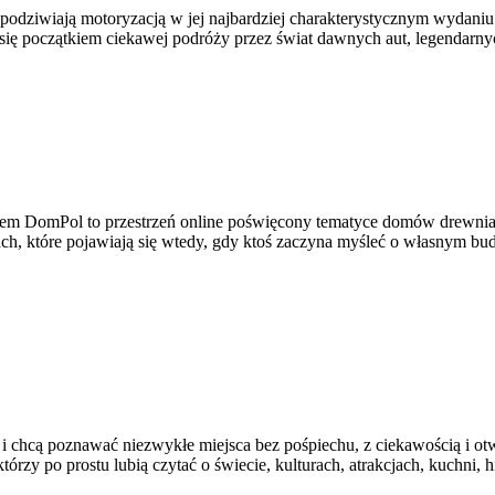
podziwiają motoryzacją w jej najbardziej charakterystycznym wydaniu. 
ać się początkiem ciekawej podróży przez świat dawnych aut, legendar
em DomPol to przestrzeń online poświęcony tematyce domów drewnia
matach, które pojawiają się wtedy, gdy ktoś zaczyna myśleć o własnym
yką i chcą poznawać niezwykłe miejsca bez pośpiechu, z ciekawością i 
rzy po prostu lubią czytać o świecie, kulturach, atrakcjach, kuchni, hi