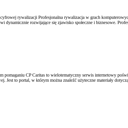
i cyfrowej rywalizacji Profesjonalna rywalizacja w grach komputerowy
wi dynamicznie rozwijające się zjawisko społeczne i biznesowe. Prof
rym pomaganiu CP Caritas to wielotematyczny serwis internetowy poś
j. Jest to portal, w którym można znaleźć użyteczne materiały dotyczą