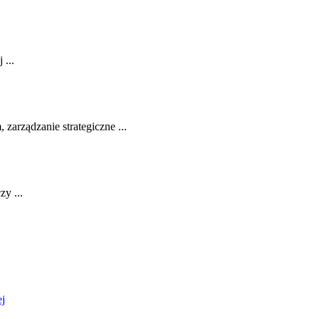
 ...
rządzanie ‌strategiczne ...
zy ...
ej