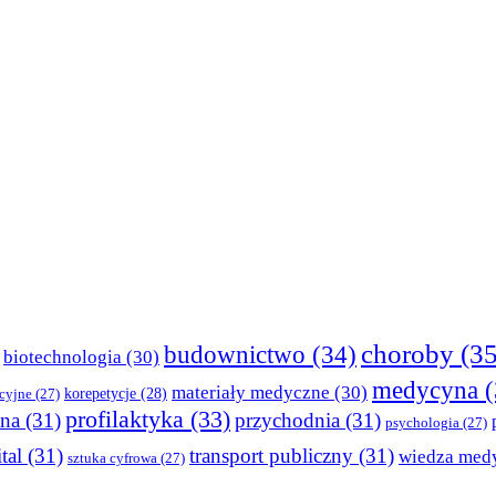
choroby
(35
budownictwo
(34)
biotechnologia
(30)
medycyna
(
materiały medyczne
(30)
korepetycje
(28)
cyjne
(27)
profilaktyka
(33)
tna
(31)
przychodnia
(31)
psychologia
(27)
tal
(31)
transport publiczny
(31)
wiedza med
sztuka cyfrowa
(27)