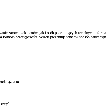
wanie zarówno ekspertów, jak i osób poszukujących rzetelnych inform
m formom przestępczości. Serwis prezentuje temat w sposób edukacyjn
oksiążka to ...
nsowy? ...