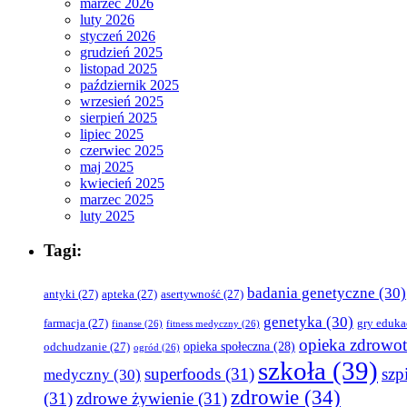
marzec 2026
luty 2026
styczeń 2026
grudzień 2025
listopad 2025
październik 2025
wrzesień 2025
sierpień 2025
lipiec 2025
czerwiec 2025
maj 2025
kwiecień 2025
marzec 2025
luty 2025
Tagi:
badania genetyczne
(30)
antyki
(27)
apteka
(27)
asertywność
(27)
genetyka
(30)
farmacja
(27)
gry eduka
finanse
(26)
fitness medyczny
(26)
opieka zdrowo
opieka społeczna
(28)
odchudzanie
(27)
ogród
(26)
szkoła
(39)
superfoods
(31)
szpi
medyczny
(30)
zdrowie
(34)
(31)
zdrowe żywienie
(31)