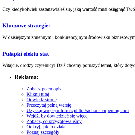
Czy kiedykolwiek⁤ zastanawiałeś‌ się, jaką wartość‌ musi osiągnąć Twój
Kluczowe strategie:
W dzisiejszym zmiennym ⁤i konkurencyjnym środowisku biznesowym, za
Pułapki efektu stat
Witajcie, drodzy czytelnicy! Dziś chcemy poruszyć temat, który ⁢dotyc
Reklama:
Zobacz pełen opis
Kliknij tutaj
Odwiedź stronę
Przeczytaj pełną wersję
Uzyskaj więcej informacji
http://actionsharpening.com
Wejdź, by dowiedzieć się więcej
Zobacz, co przygotowaliśmy
Odkryj, jak to działa
Poznaj szczegóły