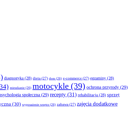
)
diagnostyka
(28)
egzaminy
(28)
dieta
(27)
e-commerce
(27)
dom
(26)
motocykle
(39)
34)
ochrona przyrody
(29)
mieszkanie
(26)
recepty
(31)
sprzęt
psychologia społeczna
(29)
rehabilitacja
(28)
zajęcia dodatkowe
yczna
(30)
zabawa
(27)
wyposażenie wnętrz
(26)