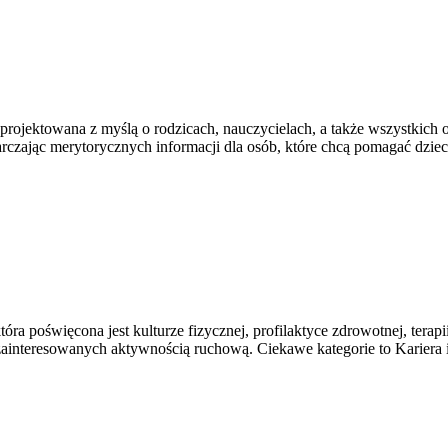
 zaprojektowana z myślą o rodzicach, nauczycielach, a także wszystki
tarczając merytorycznych informacji dla osób, które chcą pomagać dz
a poświęcona jest kulturze fizycznej, profilaktyce zdrowotnej, terap
ainteresowanych aktywnością ruchową. Ciekawe kategorie to Kariera i