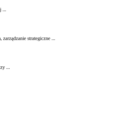
 ...
rządzanie ‌strategiczne ...
zy ...