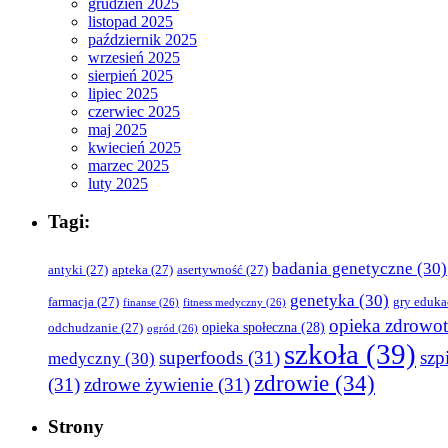
grudzień 2025
listopad 2025
październik 2025
wrzesień 2025
sierpień 2025
lipiec 2025
czerwiec 2025
maj 2025
kwiecień 2025
marzec 2025
luty 2025
Tagi:
badania genetyczne
(30)
antyki
(27)
apteka
(27)
asertywność
(27)
genetyka
(30)
farmacja
(27)
gry eduka
finanse
(26)
fitness medyczny
(26)
opieka zdrowo
opieka społeczna
(28)
odchudzanie
(27)
ogród
(26)
szkoła
(39)
superfoods
(31)
szpi
medyczny
(30)
zdrowie
(34)
(31)
zdrowe żywienie
(31)
Strony