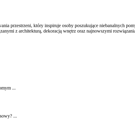
ania przestrzeni, który inspiruje osoby poszukujące niebanalnych po
iązanymi z architekturą, dekoracją wnętrz oraz najnowszymi rozwiązan
domym ...
nsowy? ...