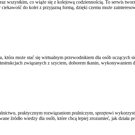
az wszystkim, co wiąże się z kolejową codziennością. To serwis tworz
y ciekawość do kolei z przyjazną formą, dzięki czemu może zainteres
, która może stać się wirtualnym przewodnikiem dla osób uczących się
 instrukcjach związanych z szyciem, doborem tkanin, wykonywaniem d
alnictwu, praktycznym rozwiązaniom pralniczym, sprzętowi wykorzyst
źródło wiedzy dla osób, które chcą lepiej zrozumieć, jak działa profe