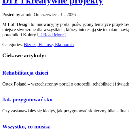
DIY i kreatywne projekty
Posted by admin
On czerwiec - 1 - 2026
M-Loft Design to innowacyjny portal poświęcony tematyce projektow
miejsce stworzone dla wszystkich, którzy interesują się tematami zw
poradniki i Kolory i
[ Read More ]
Categories:
Biznes, Finanse, Ekonomia
Ciekawe artykuly:
Rehabilitacja dzieci
Ortex Poland – wszechstronny portal o ortopedii, rehabilitacji i świa
Jak przygotować sku
Czy zastanawiałeś się kiedyś, ​jak przygotować skuteczny ⁤bilans ​fina
Wszystko, co musisz