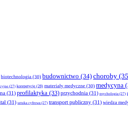
choroby
(35
budownictwo
(34)
biotechnologia
(30)
medycyna
(
materiały medyczne
(30)
korepetycje
(28)
cyjne
(27)
profilaktyka
(33)
tna
(31)
przychodnia
(31)
psychologia
(27)
tal
(31)
transport publiczny
(31)
wiedza med
sztuka cyfrowa
(27)